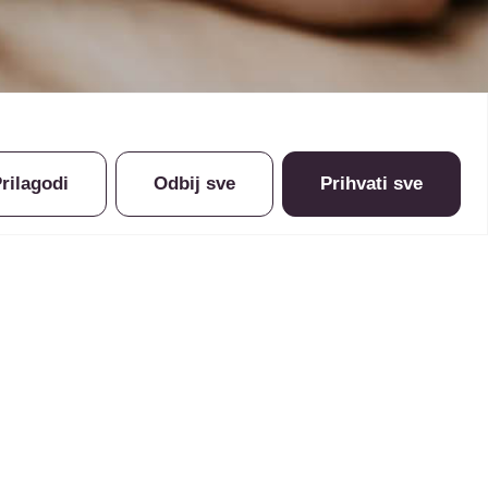
rilagodi
Odbij sve
Prihvati sve
loške preglede kao početni korak u očuvanju
itu analizu pacijentove povijesti bolesti, fizikalni
e optimalne farmakološke terapije
ih žila
predstavljaju dijagnostičke metode koje