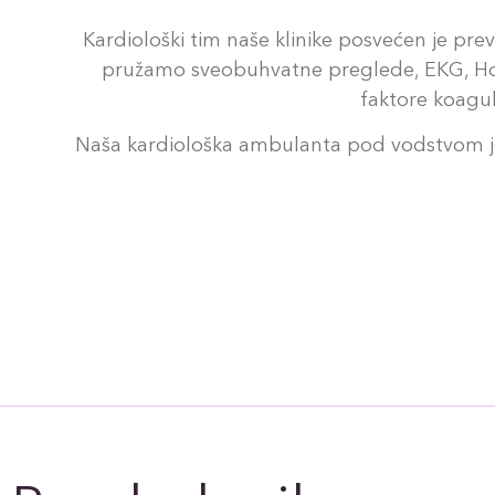
Kardiološki tim naše klinike posvećen je preve
pružamo sveobuhvatne preglede, EKG, Holter
faktore koagula
Naša kardiološka ambulanta pod vodstvom je pr