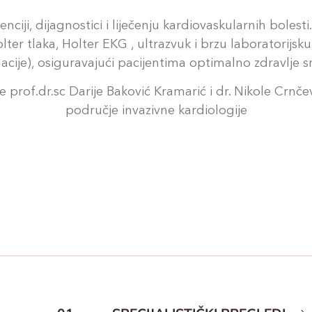
nciji, dijagnostici i liječenju kardiovaskularnih boles
 tlaka, Holter EKG , ultrazvuk i brzu laboratorijsku
cije), osiguravajući pacijentima optimalno zdravlje src
of.dr.sc Darije Baković Kramarić i dr. Nikole Crnčevi
područje invazivne kardiologije