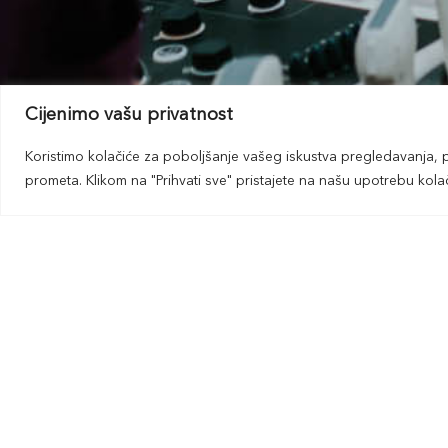
Cijenimo vašu privatnost
Koristimo kolačiće za poboljšanje vašeg iskustva pregledavanja, p
prometa. Klikom na "Prihvati sve" pristajete na našu upotrebu kolač
01 SPECIJALISTIČKI PREGLEDI
02 UZV SRCA I COLOR DOPPLER