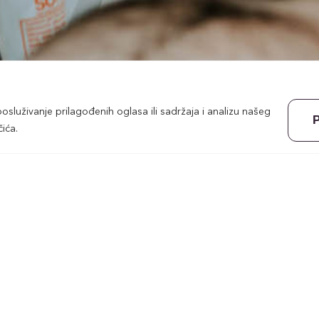
osluživanje prilagođenih oglasa ili sadržaja i analizu našeg
P
ića.
Naša klinika pruža specijalističke kardio
zdravlja srca. Ovi pregledi uključuju temelj
pregled, EKG i ultrazvuk srca te uvođenj
Ultrazvuk srca (UZV) i color Doppler krvn