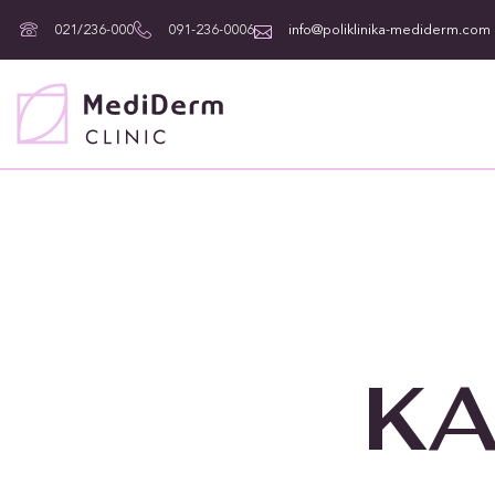
021/236-000
091-236-0006
info@poliklinika-mediderm.com
KA